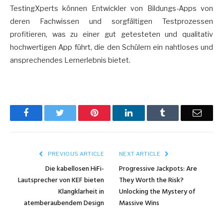
TestingXperts können Entwickler von Bildungs-Apps von
deren Fachwissen und sorgfältigen Testprozessen
profitieren, was zu einer gut getesteten und qualitativ
hochwertigen App führt, die den Schülern ein nahtloses und
ansprechendes Lernerlebnis bietet.
Facebook
Twitter
Pinterest
LinkedIn
Tumblr
Email
PREVIOUS ARTICLE
NEXT ARTICLE
Die kabellosen HiFi-
Progressive Jackpots: Are
Lautsprecher von KEF bieten
They Worth the Risk?
Klangklarheit in
Unlocking the Mystery of
atemberaubendem Design
Massive Wins