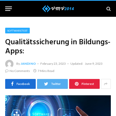
SOFTWARETEST
Qualitätssicherung in Bildungs-
Apps:
By
JANDINO
February 23, 2023
Updated:
June 9, 2023
No Comments
7 Mins Read
Facebook
Twitter
Pinterest